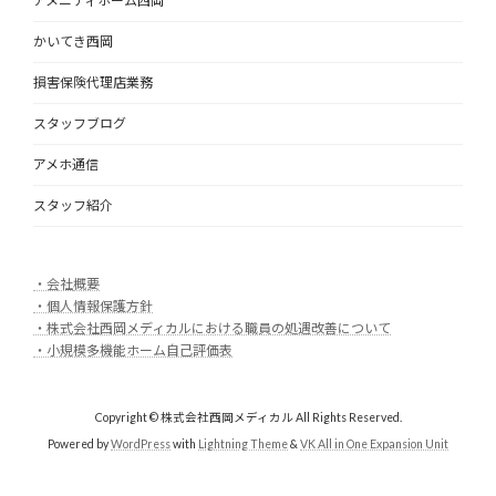
アメニティホーム西岡
かいてき西岡
損害保険代理店業務
スタッフブログ
アメホ通信
スタッフ紹介
・会社
概要
・個人情報保護方針
・株式会社西岡メディカルにおける職員の処遇改善について
・小規模多機能ホーム自己評価表
Copyright © 株式会社西岡メディカル All Rights Reserved.
Powered by
WordPress
with
Lightning Theme
&
VK All in One Expansion Unit