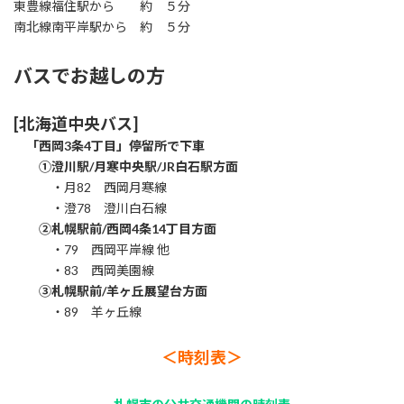
東豊線福住駅から 約 ５分
南北線南平岸駅から 約 ５分
バスでお越しの方
[北海道中央バス]
「西岡3条4丁目」停留所で下車
①澄川駅/月寒中央駅/JR白石駅方面
・月82 西岡月寒線
・澄78 澄川白石線
②札幌駅前/西岡4条14丁目方面
・79 西岡平岸線 他
・83 西岡美園線
③札幌駅前/羊ヶ丘展望台方面
・89 羊ヶ丘線
＜時刻表＞